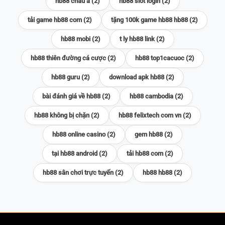
hb88 chau á (2)
hb88 slot login (2)
tải game hb88 com (2)
tặng 100k game hb88 hb88 (2)
hb88 mobi (2)
t ly hb88 link (2)
hb88 thiên đường cá cược (2)
hb88 top1cacuoc (2)
hb88 guru (2)
download apk hb88 (2)
bài đánh giá về hb88 (2)
hb88 cambodia (2)
hb88 không bị chặn (2)
hb88 felixtech com vn (2)
hb88 online casino (2)
gem hb88 (2)
tại hb88 android (2)
tải hb88 com (2)
hb88 sân chơi trực tuyến (2)
hb88 hb88 (2)