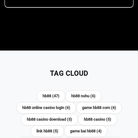
TAG CLOUD
hb88 (47)
hb88 nohu (6)
hb88 online casino login (6)
game hb88 com (6)
hb88 casino download (5)
hb88 casino (5)
link hb88 (5)
game bai hb88 (4)