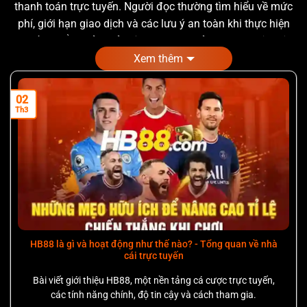
thanh toán trực tuyến. Người đọc thường tìm hiểu về mức
phí, giới hạn giao dịch và các lưu ý an toàn khi thực hiện
nạp tiền nhằm đảm bảo tính thanh khoản và sự thuận tiện.
Nhãn này chú trọng cung cấp kiến thức định hướng và
Xem thêm
nhận thức thị trường, tránh hướng dẫn chơi hay cam kết
kết quả.
02
Th3
HB88 là gì và hoạt động như thế nào? - Tổng quan về nhà
cái trực tuyến
Bài viết giới thiệu HB88, một nền tảng cá cược trực tuyến,
các tính năng chính, độ tin cậy và cách tham gia.