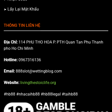
Lấy Lại Mật Khẩu
THÔNG TIN LIÊN HỆ
Địa Chỉ:
114 PHU THO HOA P. PTH Quan Tan Phu Thanh
pho Ho Chi Minh
Hotline:
0967316136
Email:
888slot@wettingblog.com
Website:
livingthestoiclife.org
#hb88 #nhacaihb88 #hb88legal #taihb88