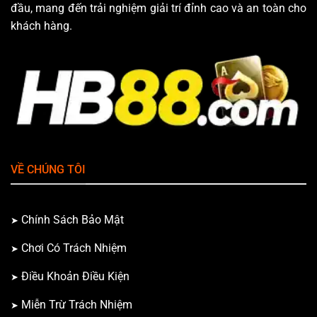
đầu, mang đến trải nghiệm giải trí đỉnh cao và an toàn cho
khách hàng.
VỀ CHÚNG TÔI
Chính Sách Bảo Mật
Chơi Có Trách Nhiệm
Điều Khoản Điều Kiện
Miễn Trừ Trách Nhiệm