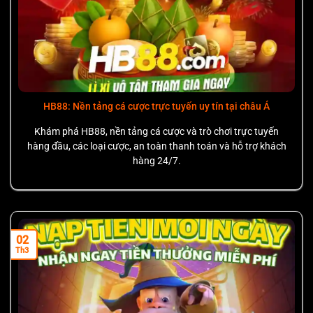
HB88: Nền tảng cá cược trực tuyến uy tín tại châu Á
Khám phá HB88, nền tảng cá cược và trò chơi trực tuyến
hàng đầu, các loại cược, an toàn thanh toán và hỗ trợ khách
hàng 24/7.
02
Th3