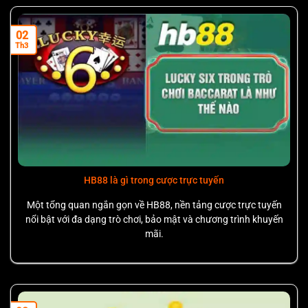
02
Th3
HB88 là gì trong cược trực tuyến
Một tổng quan ngắn gọn về HB88, nền tảng cược trực tuyến
nổi bật với đa dạng trò chơi, bảo mật và chương trình khuyến
mãi.