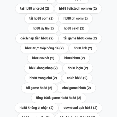
tại hb88 android (2)
hb88 felixtech com vn (2)
tải hb88 com (2)
hb88 ph com (2)
hb88 uy tin (2)
hb88 cskh (2)
cách nạp tiền hb88 (2)
tải game hb88 com (2)
hb88 trực tiếp bóng đá (2)
hb88 link (2)
hb88 vn nét (2)
hb88 hb88 (2)
hb88 dang nhap (2)
hb88 login (2)
hb88 trang chủ (2)
cskh hb88 (2)
tải game hb88 (2)
choi game hb88 (2)
tặng 100k game hb88 hb88 (2)
hb88 không bị chặn (2)
download apk hb88 (2)