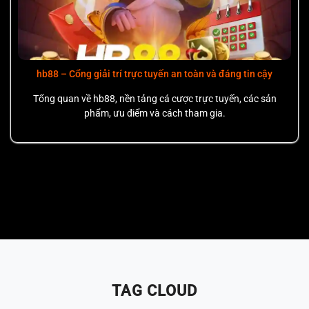
hb88 – Cổng giải trí trực tuyến an toàn và đáng tin cậy
Tổng quan về hb88, nền tảng cá cược trực tuyến, các sản
phẩm, ưu điểm và cách tham gia.
TAG CLOUD