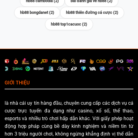
hb88 cambodia (2)
bài đánh giá về hb88 (2)
hb88 bongdanet (2)
hb88 thiên đường cá cược (2)
hb88 top1cacuoc (2)
GIỚI THIỆU
là nhà cái uy tín hàng đầu, chuyên cung cấp các dịch vụ cá
cược trực tuyến đa dạng như casino, xổ số, thể thao,
esports và nhiều trò chơi hấp dẫn khác. Với giấy phép hoạt
động hợp pháp cùng bề dày kinh nghiệm và niềm tin từ
hơn 3 triệu người chơi, không ngừng khẳng định vị thế dẫn