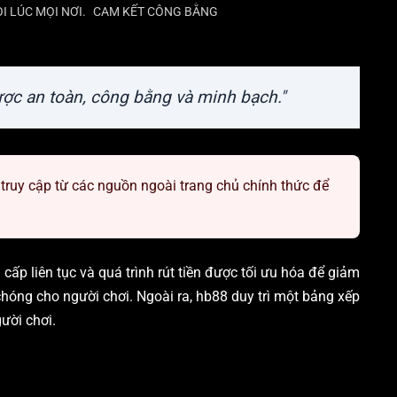
 LÚC MỌI NƠI.
CAM KẾT CÔNG BẰNG
ợc an toàn, công bằng và minh bạch."
 truy cập từ các nguồn ngoài trang chủ chính thức để
ấp liên tục và quá trình rút tiền được tối ưu hóa để giảm
hóng cho người chơi. Ngoài ra, hb88 duy trì một bảng xếp
ười chơi.