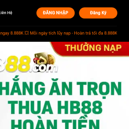
ĐĂNG NHẬP
Đăng Ký
Liên Hệ
88K 💥 Mỗi ngày tích lũy nạp - Hoàn trả tối đa 8.888K 💥 Ngày siêu hộ