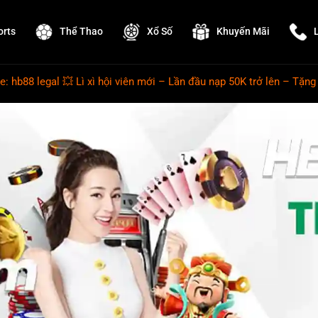
orts
Thể Thao
Xổ Số
Khuyến Mãi
 Lì xì hội viên mới – Lần đầu nạp 50K trở lên – Tặng ngay 8.8