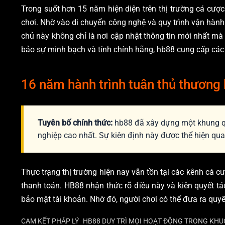
Trong suốt hơn 15 năm hiện diện trên thị trường cá cược
chơi. Nhờ vào di chuyển công nghệ và quy trình vận hành
chủ này không chỉ là nơi cập nhật thông tin mới nhất mà
bảo sự minh bạch và tính chính hãng, hb88 cung cấp các 
16 năm hành trình tuân thủ thương 
Tuyên bố chính thức:
hb88 đã xây dựng một khung quả
nghiệp cao nhất. Sự kiên định này được thể hiện qua
Thực trạng thị trường hiện nay vẫn tồn tại các kênh cá 
thanh toán. HB88 nhận thức rõ điều này và kiên quyết tách
bảo mật tài khoản. Nhờ đó, người chơi có thể đưa ra quyế
CAM KẾT PHÁP LÝ
HB88 DUY TRÌ MỌI HOẠT ĐỘNG TRONG KHUÔ