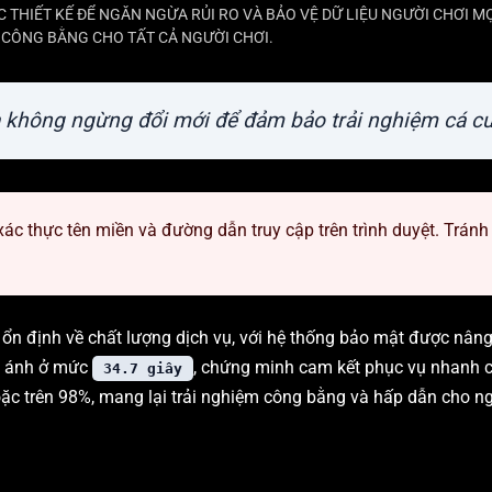
HIẾT KẾ ĐỂ NGĂN NGỪA RỦI RO VÀ BẢO VỆ DỮ LIỆU NGƯỜI CHƠI MỌI
 CÔNG BẰNG CHO TẤT CẢ NGƯỜI CHƠI.
à không ngừng đổi mới để đảm bảo trải nghiệm cá cư
xác thực tên miền và đường dẫn truy cập trên trình duyệt. Tránh
 định về chất lượng dịch vụ, với hệ thống bảo mật được nâng c
ản ánh ở mức
, chứng minh cam kết phục vụ nhanh c
34.7 giây
oặc trên 98%, mang lại trải nghiệm công bằng và hấp dẫn cho ng