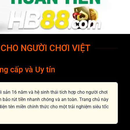
 CHO NGƯỜI CHƠI VIỆT
g cấp và Uy tín
 sản 16 năm và hệ sinh thái tích hợp cho người chơi
 bảo rút tiền nhanh chóng và an toàn. Trang chủ này
iện tên miền chính thức cho một trải nghiệm siêu tốc