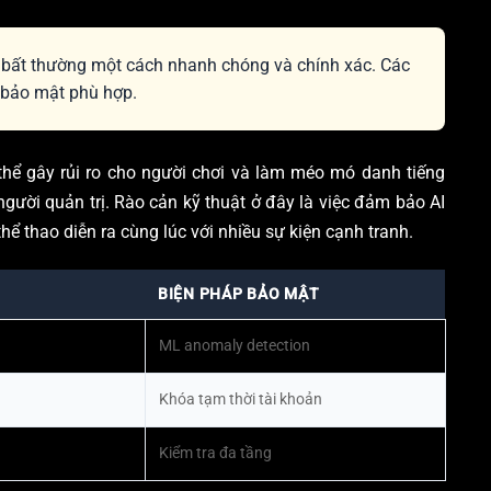
vi bất thường một cách nhanh chóng và chính xác. Các
 bảo mật phù hợp.
 thể gây rủi ro cho người chơi và làm méo mó danh tiếng
gười quản trị. Rào cản kỹ thuật ở đây là việc đảm bảo AI
ể thao diễn ra cùng lúc với nhiều sự kiện cạnh tranh.
BIỆN PHÁP BẢO MẬT
ML anomaly detection
Khóa tạm thời tài khoản
Kiểm tra đa tầng