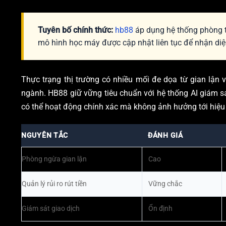
Tuyên bố chính thức:
hb88
áp dụng hệ thống phòng th
mô hình học máy được cập nhật liên tục để nhận diệ
Thực trạng thị trường có nhiều mối đe dọa từ gian lận 
ngành. HB88 giữ vững tiêu chuẩn với hệ thống AI giám sá
có thể hoạt động chính xác mà không ảnh hưởng tới hiệu n
NGUYÊN TẮC
ĐÁNH GIÁ
Phòng ngừa gian lận
Cao
Quản lý rủi ro rút tiền
Vững chắc
Giám sát giao dịch
Ổn định