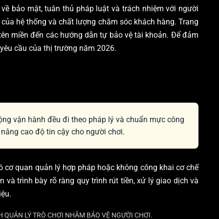
 về bảo mật, tuân thủ pháp luật và trách nhiệm với người
nh của hệ thống và chất lượng chăm sóc khách hàng. Trang
n tên miền đến các hướng dẫn tự bảo vệ tài khoản. Để đảm
 yêu cầu của thị trường năm 2026.
 động vận hành đều đi theo pháp lý và chuẩn mực công
 nâng cao độ tin cậy cho người chơi.
 có cơ quan quản lý hợp pháp hoặc không công khai cơ chế
à trình bày rõ ràng quy trình rút tiền, xử lý giao dịch và
iệu.
H QUẢN LÝ TRÒ CHƠI NHẰM BẢO VỆ NGƯỜI CHƠI.