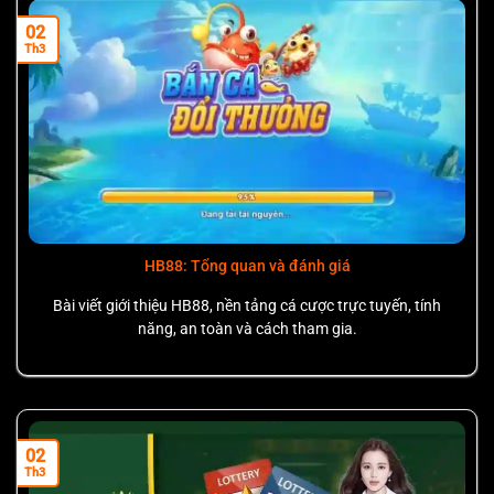
hình thứC thÁm gÌẪ.
02
Th3
HB88: Tổng quan và đánh giá
Bài viết giới thiệu HB88, nền tảng cá cược trực tuyến, tính
năng, an toàn và cách tham gia.
Ta88app Link game tai xiu nap rut nhanh - YAMAHA AN
PHU
02
Th3
top 15 nha cai uy tin 🏣 ⛶kiếm tiền bằng cách