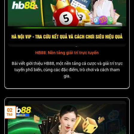
giới thiệu bạn ...
nha cai tang tien,nha cai tang tien mang đến trải nghiệm
cá cược di động tối ưu với ứng dụng thông minh cho iOS
và Android.
Tài Xỉu, Xóc Đĩa, Nổ Hũ-Bắn Cá - Apps on ...
HB88: Nền tảng giải trí trực tuyến
HỆ THỐNG GAME ★ Cổng game Nổ Hũ Win hội tụ đầy đủ
các game bài nổi tiếng: Tien len mien nam Tien len đếm lá
Bài viết giới thiệu HB88, một nền tảng cá cược và giải trí trực
tuyến phổ biến, cùng các đặc điểm, trò chơi và cách tham
Tá lả, phỏm.
gia.
555 win, Khám Phá Sự Hấp Dẫn của 555 win
Bóng Rổ tại ⭐ Việt Nam ...
casino đột kíchl|gui tien m88, Exploring Baccarat Phương
Pháp in Vietnamese Gambling CultureBaccarat là 💎 một
02
Th3
trò chơi casino đột kíchl|gui tien m88.