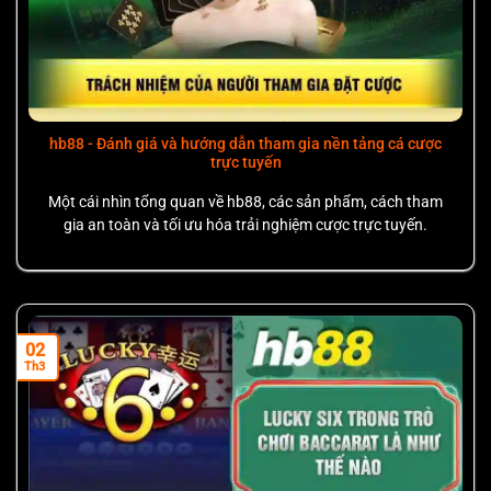
hb88 - Đánh giá và hướng dẫn tham gia nền tảng cá cược
trực tuyến
Một cái nhìn tổng quan về hb88, các sản phẩm, cách tham
gia an toàn và tối ưu hóa trải nghiệm cược trực tuyến.
555 win, Khám Phá Sự Hấp Dẫn của 555 win Bóng Rổ tại ⭐
02
Việt Nam ...
Th3
888 slot ko casino - best 888slot games -
888slot nhận 77k - 888 ...
casino slots ssv388 com rut tien sunwin 8888 free slot