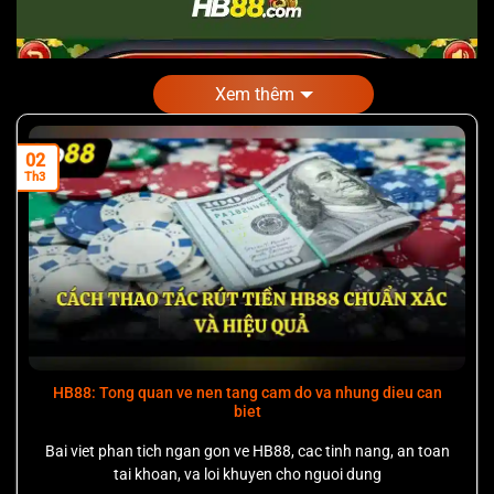
Xem thêm
02
Th3
App Ku - Bật Mí Cách Tải App Ku Casino Trên 2 HĐH
Android/ Ios
HB88: Tong quan ve nen tang cam do va nhung dieu can
biet
casinos in branson mo - cva.edu.vn
Bai viet phan tich ngan gon ve HB88, cac tinh nang, an toan
casinos near me with slot machines | sv388 rut tien, Cách
tai khoan, va loi khuyen cho nguoi dung
Đặt Kèo Real Madrid Hôm Nay Hiệu Quả Khi nhắc đến việc