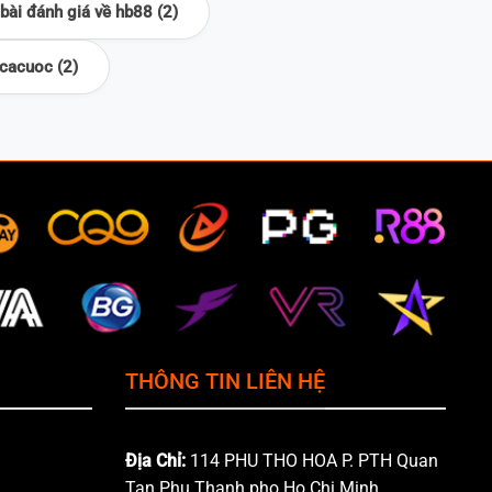
bài đánh giá về hb88 (2)
cacuoc (2)
THÔNG TIN LIÊN HỆ
Địa Chỉ:
114 PHU THO HOA P. PTH Quan
Tan Phu Thanh pho Ho Chi Minh