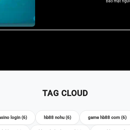
bảo mật ngườ
TAG CLOUD
sino login (6)
hb88 nohu (6)
game hb88 com (6)