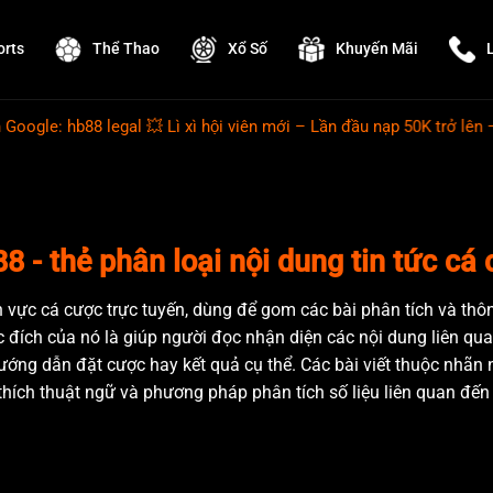
orts
Thể Thao
Xổ Số
Khuyến Mãi
hb88 legal 💥 Lì xì hội viên mới – Lần đầu nạp 50K trở lên – T
8 - thẻ phân loại nội dung tin tức cá
nh vực cá cược trực tuyến, dùng để gom các bài phân tích và thô
 đích của nó là giúp người đọc nhận diện các nội dung liên quan
ng dẫn đặt cược hay kết quả cụ thể. Các bài viết thuộc nhãn này
i thích thuật ngữ và phương pháp phân tích số liệu liên quan đ