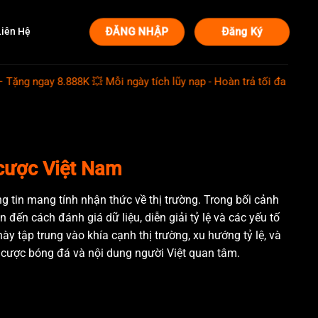
ĐĂNG NHẬP
Đăng Ký
Liên Hệ
ặng ngay 8.888K 💥 Mỗi ngày tích lũy nạp - Hoàn trả tối đa 8.888K 💥
 cược Việt Nam
ng tin mang tính nhận thức về thị trường. Trong bối cảnh
 đến cách đánh giá dữ liệu, diễn giải tỷ lệ và các yếu tố
 tập trung vào khía cạnh thị trường, xu hướng tỷ lệ, và
ến cược bóng đá và nội dung người Việt quan tâm.