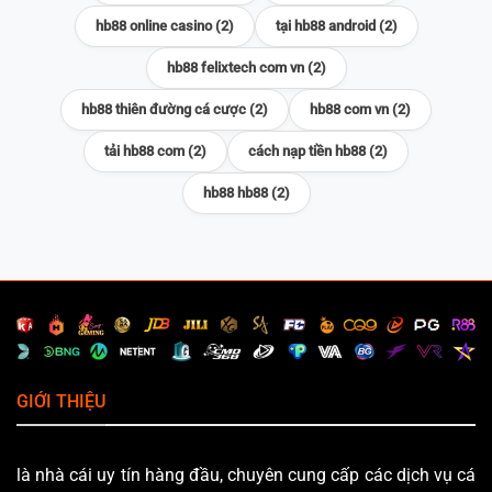
hb88 online casino (2)
tại hb88 android (2)
hb88 felixtech com vn (2)
hb88 thiên đường cá cược (2)
hb88 com vn (2)
tải hb88 com (2)
cách nạp tiền hb88 (2)
hb88 hb88 (2)
GIỚI THIỆU
là nhà cái uy tín hàng đầu, chuyên cung cấp các dịch vụ cá