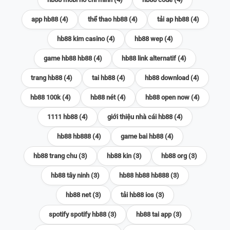
app hb88 (4)
thể thao hb88 (4)
tải ap hb88 (4)
hb88 kim casino (4)
hb88 wep (4)
game hb88 hb88 (4)
hb88 link alternatif (4)
trang hb88 (4)
tai hb88 (4)
hb88 download (4)
hb88 100k (4)
hb88 nét (4)
hb88 open now (4)
1111 hb88 (4)
giới thiệu nhà cái hb88 (4)
hb88 hb888 (4)
game bai hb88 (4)
hb88 trang chu (3)
hb88 kin (3)
hb88 org (3)
hb88 tây ninh (3)
hb88 hb88 hb888 (3)
hb88 net (3)
tải hb88 ios (3)
spotify spotify hb88 (3)
hb88 tai app (3)