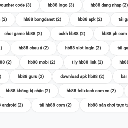
voucher code (3)
hb88 logo (3)
hb88 dang nhap (2)
 (2)
hb88 bongdanet (2)
hb88 apk (2)
tải 
choi game hb88 (2)
cskh hb88 (2)
hb88 ph com 
2)
hb88 chau á (2)
hb88 slot login (2)
tải g
88 (2)
hb88 mobi (2)
t ly hb88 link (2)
hb88
)
hb88 guru (2)
download apk hb88 (2)
bài
hb88 không bị chặn (2)
hb88 felixtech com vn (2)
8 android (2)
tải hb88 com (2)
hb88 sân chơi trực t