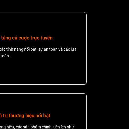
tảng cá cược trực tuyến
các tính năng nổi bật, sự an toàn và các lựa
 toán.
 trị thương hiệu nổi bật
ng hiệu, các sản phẩm chính, tiện ích như