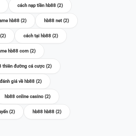
cách nạp tiền hb88 (2)
game hb88 (2)
hb88 net (2)
(2)
cách tại hb88 (2)
ame hb88 com (2)
 thiên đường cá cược (2)
 đánh giá về hb88 (2)
hb88 online casino (2)
uyến (2)
hb88 hb88 (2)