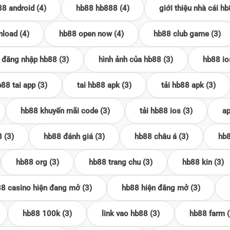
8 android (4)
hb88 hb888 (4)
giới thiệu nhà cái hb
load (4)
hb88 open now (4)
hb88 club game (3)
k đăng nhập hb88 (3)
hình ảnh của hb88 (3)
hb88 io
88 tai app (3)
tai hb88 apk (3)
tải hb88 apk (3)
hb88 khuyến mãi code (3)
tải hb88 ios (3)
ap
8 (3)
hb88 đánh giá (3)
hb88 châu á (3)
hb8
hb88 org (3)
hb88 trang chu (3)
hb88 kin (3)
8 casino hiện đang mở (3)
hb88 hiện đăng mở (3)
hb88 100k (3)
link vao hb88 (3)
hb88 farm (