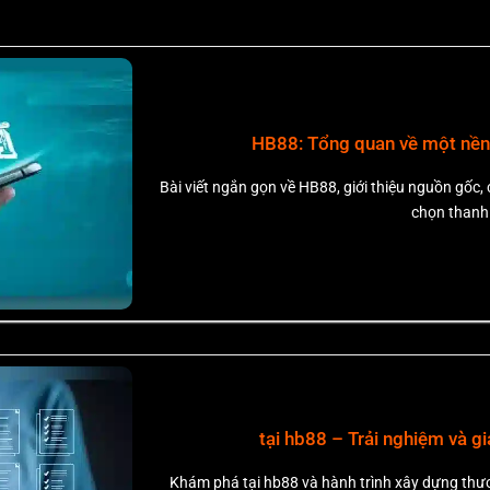
HB88: Tổng quan về một nền 
Bài viết ngắn gọn về HB88, giới thiệu nguồn gốc, 
chọn thanh
tại hb88 – Trải nghiệm và giá
Khám phá tại hb88 và hành trình xây dựng thươ