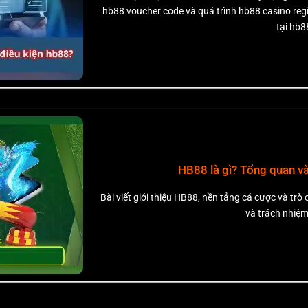
hb88 voucher code và quá trình hb88 casino regi
tại hb8
HB88 là gì? Tổng quan và
Bài viết giới thiệu HB88, nền tảng cá cược và trò 
và trách nhiệm 