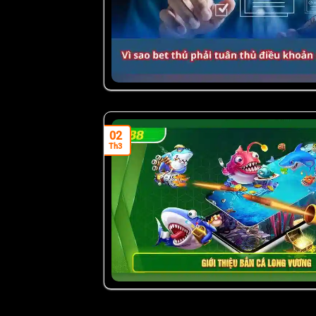
02
Th3