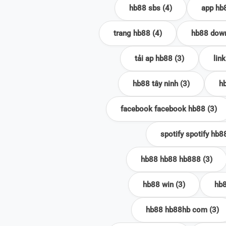
hb88 sbs (4)
app hb8
trang hb88 (4)
hb88 down
tải ap hb88 (3)
lin
hb88 tây ninh (3)
hb
facebook facebook hb88 (3)
spotify spotify hb8
hb88 hb88 hb888 (3)
hb88 win (3)
hb8
hb88 hb88hb com (3)