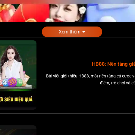
Xem thêm
HB88: Nền tảng giải
Bài viết giới thiệu HB88, một nền tảng cá cược và
điểm, trò chơi và c