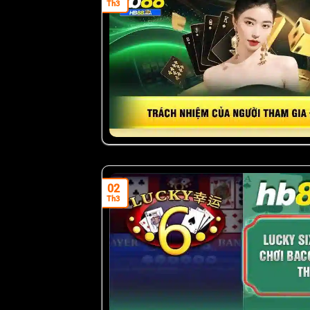
Th3
ZEUS88 BET: Situs Zeus Slot Online
zeus casino slots | ca si giau mat ban ket 2, Khám Phá Thế
kèo nhà cái bundau.tv
Phản tỷ số bóng đá fafa191 casino số đề gia lai hôm nay
02
Th3
Lời bài hát Anh mất em thật sao
Lời bài hát Anh mất em thật sao. Lyric Anh mat em that s
Einfach Manéier entdecken Mënzen 