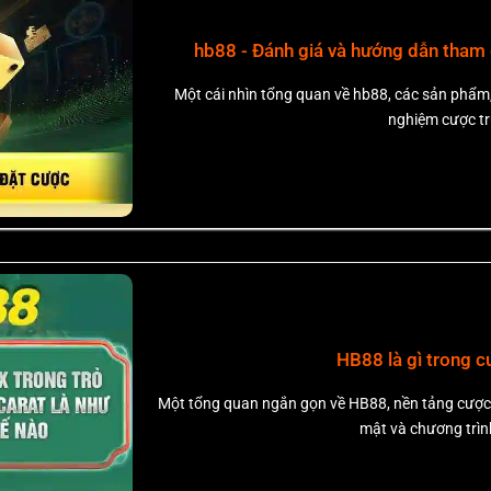
hb88 - Đánh giá và hướng dẫn tham 
Bắn Cá HB88 - Địa Điểm Săn Cá Thịnh Hành Nhất Hiện Nay
Một cái nhìn tổng quan về hb88, các sản phẩm,
nghiệm cược tr
 Maxwin Slot Gacor Hari Ini ...
 Giới zeus casino slots | ca si 👍 giau mat ban ket 2 Tại Việt N
 ... bundau tv mocha appvn mu mat ma song sinh tap cuoi mua t
HB88 là gì trong c
ao - loibaihat.me
Một tổng quan ngắn gọn về HB88, nền tảng cược t
mật và chương trìn
i24Slot Freideg Bonus Regelen ...