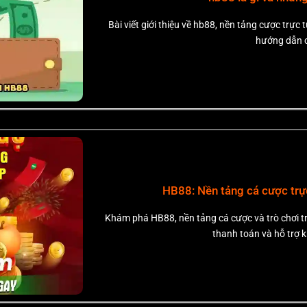
 Bắc, là viên ngọc quý mà thiên nhiên ban tặng cho vùng đất 
Bài viết giới thiệu về hb88, nền tảng cược trực
 là một cung đường giao thông mà
hướng dẫn 
HB88: Nền tảng cá cược trực
Khám phá HB88, nền tảng cá cược và trò chơi tr
thanh toán và hỗ trợ 