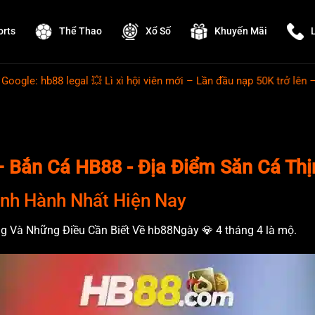
orts
Thể Thao
Xổ Số
Khuyến Mãi
88 legal 💥 Lì xì hội viên mới – Lần đầu nạp 50K trở lên – Tặ
 – Bắn Cá HB88 - Địa Điểm Săn Cá Th
ịnh Hành Nhất Hiện Nay
ng Và Những Điều Cần Biết Về hb88Ngày 💎 4 tháng 4 là mộ.