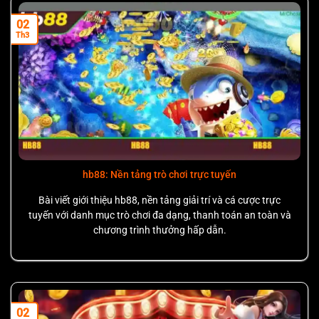
02
Th3
hb88: Nền tảng trò chơi trực tuyến
Bài viết giới thiệu hb88, nền tảng giải trí và cá cược trực
tuyến với danh mục trò chơi đa dạng, thanh toán an toàn và
chương trình thưởng hấp dẫn.
02