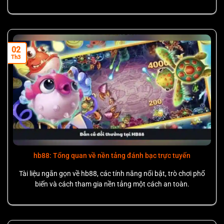
02
Th3
hb88: Tổng quan về nền tảng đánh bạc trực tuyến
Tài liệu ngắn gọn về hb88, các tính năng nổi bật, trò chơi phổ
biến và cách tham gia nền tảng một cách an toàn.