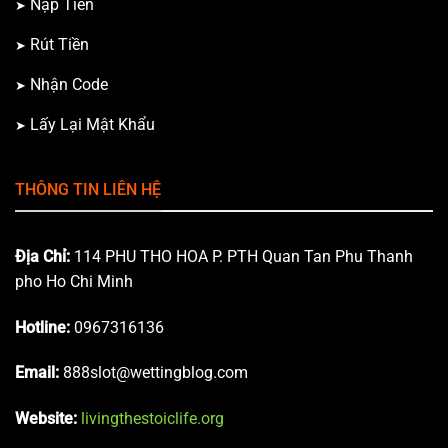
Nạp Tiền
Rút Tiền
Nhận Code
Lấy Lại Mật Khẩu
THÔNG TIN LIÊN HỆ
Địa Chỉ:
114 PHU THO HOA P. PTH Quan Tan Phu Thanh
pho Ho Chi Minh
Hotline:
0967316136
Email:
888slot@wettingblog.com
Website:
livingthestoiclife.org