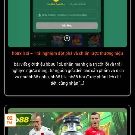
hb88 lì xì – Trải nghiệm đột phá và chiến lược thương hiệu
bài viết giới thiệu hb88 lì xì, nhấn mạnh giá trị cốt lõi và trải
nghiệm người dùng. từ nguồn gốc đến các sản phẩm và dịch
vụ như hb88 nohu, hb88 biz, hb88 hot được phân tích chi
tiết, cùng nhận[...]
02
Th3