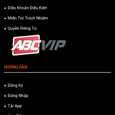
Điều Khoản Điều Kiện
Miễn Trừ Trách Nhiệm
Quyền Riêng Tư
HƯỚNG DẪN
Đăng Ký
Đăng Nhập
Tải App