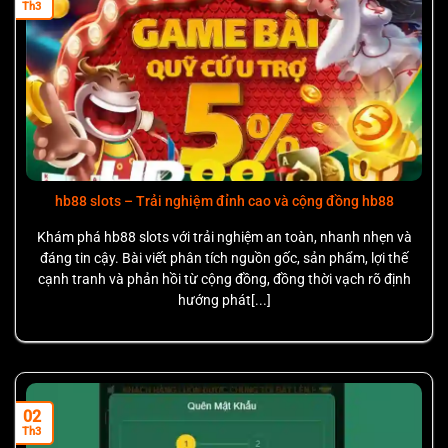
Th3
hb88 slots – Trải nghiệm đỉnh cao và cộng đồng hb88
Khám phá hb88 slots với trải nghiệm an toàn, nhanh nhẹn và
đáng tin cậy. Bài viết phân tích nguồn gốc, sản phẩm, lợi thế
cạnh tranh và phản hồi từ cộng đồng, đồng thời vạch rõ định
hướng phát[...]
02
Th3