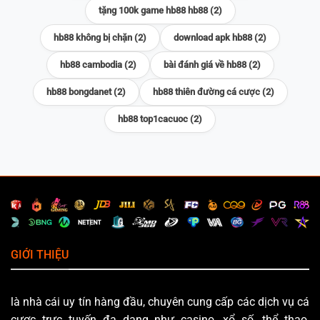
tặng 100k game hb88 hb88 (2)
hb88 không bị chặn (2)
download apk hb88 (2)
hb88 cambodia (2)
bài đánh giá về hb88 (2)
hb88 bongdanet (2)
hb88 thiên đường cá cược (2)
hb88 top1cacuoc (2)
GIỚI THIỆU
là nhà cái uy tín hàng đầu, chuyên cung cấp các dịch vụ cá
cược trực tuyến đa dạng như casino, xổ số, thể thao,