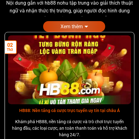
Nội dung gắn với hb88 nohu tập trung vào giải thích thuật
ngữ và nhận thức thị trường, giúp người đọc hình dung
khung tham chiếu thay vì cung cấp hướng dẫn đặt cược
hay hứa hẹn kết quả. Đây là nguồn tham khảo về nhận
Xem thêm
diện rủi ro và xu hướng cược trên thị trường hiện nay.
02
Th3
HB88: Nền tảng cá cược trực tuyến uy tín tại châu Á
Khám phá HB88, nền tảng cá cược và trò chơi trực tuyến
hàng đầu, các loại cược, an toàn thanh toán và hỗ trợ khách
hàng 24/7.