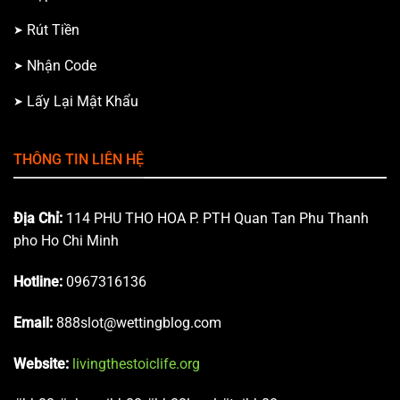
Rút Tiền
Nhận Code
Lấy Lại Mật Khẩu
THÔNG TIN LIÊN HỆ
Địa Chỉ:
114 PHU THO HOA P. PTH Quan Tan Phu Thanh
pho Ho Chi Minh
Hotline:
0967316136
Email:
888slot@wettingblog.com
Website:
livingthestoiclife.org