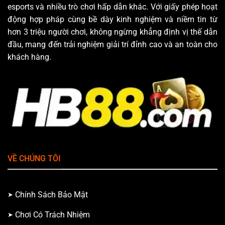
esports và nhiều trò chơi hấp dẫn khác. Với giấy phép hoạt
động hợp pháp cùng bề dày kinh nghiệm và niềm tin từ
hơn 3 triệu người chơi, không ngừng khẳng định vị thế dẫn
đầu, mang đến trải nghiệm giải trí đỉnh cao và an toàn cho
khách hàng.
VỀ CHÚNG TÔI
Chính Sách Bảo Mật
Chơi Có Trách Nhiệm