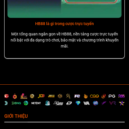
HB88 là gì trong cược trực tuyến
Một tổng quan ngắn gọn về HB88, nền tảng cược trực tuyến
nổi bật với đa dạng trò chơi, bảo mật và chương trình khuyến
mãi.
GIỚI THIỆU