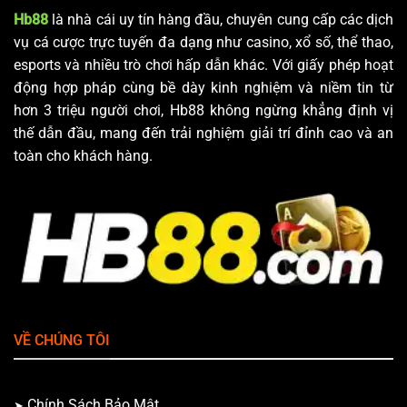
Hb88
là nhà cái uy tín hàng đầu, chuyên cung cấp các dịch
vụ cá cược trực tuyến đa dạng như casino, xổ số, thể thao,
esports và nhiều trò chơi hấp dẫn khác. Với giấy phép hoạt
động hợp pháp cùng bề dày kinh nghiệm và niềm tin từ
hơn 3 triệu người chơi, Hb88 không ngừng khẳng định vị
thế dẫn đầu, mang đến trải nghiệm giải trí đỉnh cao và an
toàn cho khách hàng.
VỀ CHÚNG TÔI
Chính Sách Bảo Mật