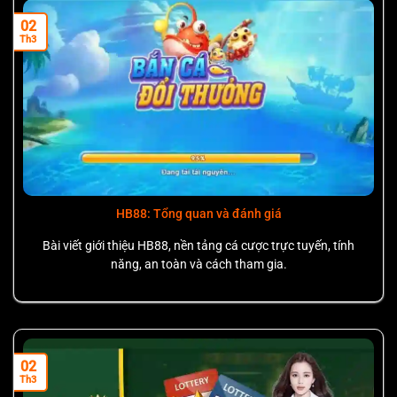
Le Macau Hotel - Svay Rieng
02
Le Macau Hotel - Khách sạn - Món Trung Hoa tại National
Th3
Road No 1, Bavet City, Svay Rieng, Svay Rieng.
Khách sạn Lucky Ruby Border Casino, Svay
Rieng, Campuchia - www.trivago.vn
Lucky Ruby Border Casino, Svay Rieng, Campuchia - So
sánh giá✓ Nhận xét khách sạn✓ Thông tin về khách sạn✓
Tìm kiếm khách sạn một cách dễ dàng. Tìm giá rẻ nhất tại
www.trivago.vn
HB88: Tổng quan và đánh giá
Bài viết giới thiệu HB88, nền tảng cá cược trực tuyến, tính
Bet188 đăng nhập Nhà Cái Uy Tín Ws - Top Nhà
năng, an toàn và cách tham gia.
Cái
u888c3 Nhà Cái Uy Tín Ws Tham gia ngay hom nay de
nhan duoc uu dai doc quyen 8 Nam thanh niên đi cấp cứu
lúc nửa đêm với thanh gỗ xuyên ngực.
02
Th3
Hiện tượng giải độc đắc xổ số 1 tỷ USD nhiều