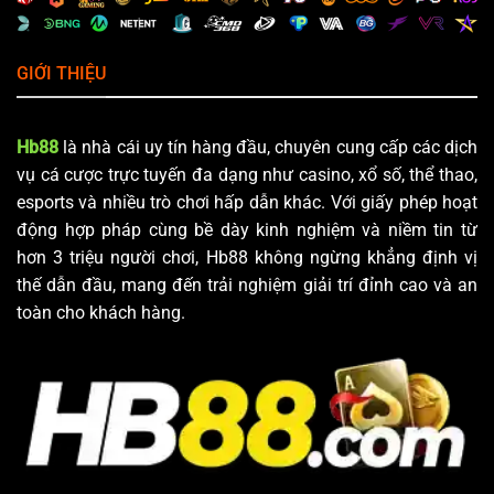
GIỚI THIỆU
Hb88
là nhà cái uy tín hàng đầu, chuyên cung cấp các dịch
vụ cá cược trực tuyến đa dạng như casino, xổ số, thể thao,
esports và nhiều trò chơi hấp dẫn khác. Với giấy phép hoạt
động hợp pháp cùng bề dày kinh nghiệm và niềm tin từ
hơn 3 triệu người chơi, Hb88 không ngừng khẳng định vị
thế dẫn đầu, mang đến trải nghiệm giải trí đỉnh cao và an
toàn cho khách hàng.