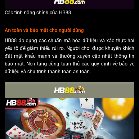
Các tính năng chính của HB88
An toàn và bảo mật cho người dùng
HB88 áp dụng các chuẩn mã hóa dữ liệu và xác thực hai
yếu tố để giảm thiểu rủi ro. Người chơi được khuyến khích
đặt mật khẩu mạnh và thường xuyên cập nhật thông tin
bảo mật. Nền tảng cũng tuân thủ các quy định về bảo vệ
dữ liệu và chu trình thanh toán an toàn.