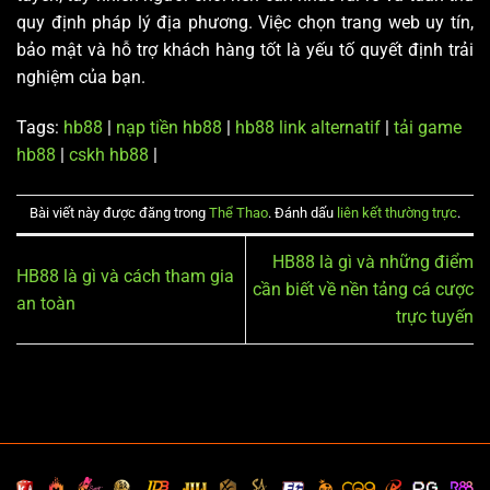
quy định pháp lý địa phương. Việc chọn trang web uy tín,
bảo mật và hỗ trợ khách hàng tốt là yếu tố quyết định trải
nghiệm của bạn.
Tags:
hb88
|
nạp tiền hb88
|
hb88 link alternatif
|
tải game
hb88
|
cskh hb88
|
Bài viết này được đăng trong
Thể Thao
. Đánh dấu
liên kết thường trực
.
HB88 là gì và những điểm
HB88 là gì và cách tham gia
cần biết về nền tảng cá cược
an toàn
trực tuyến