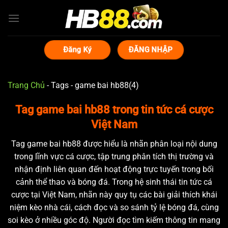
Bỏ
qua
nội
dung
Đăng Ký
ĐĂNG NHẬP
Trang Chủ
-
Tags
-
game bai hb88(4)
Tag game bai hb88 trong tin tức cá cược
Việt Nam
Tag game bai hb88 được hiểu là nhãn phân loại nội dung
trong lĩnh vực cá cược, tập trung phân tích thị trường và
nhận định liên quan đến hoạt động trực tuyến trong bối
cảnh thể thao và bóng đá. Trong hệ sinh thái tin tức cá
cược tại Việt Nam, nhãn này quy tụ các bài giải thích khái
niệm kèo nhà cái, cách đọc và so sánh tỷ lệ bóng đá, cùng
soi kèo ở nhiều góc độ. Người đọc tìm kiếm thông tin mang