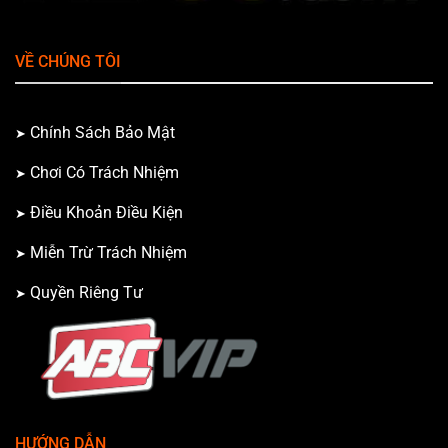
VỀ CHÚNG TÔI
Chính Sách Bảo Mật
Chơi Có Trách Nhiệm
Điều Khoản Điều Kiện
Miễn Trừ Trách Nhiệm
Quyền Riêng Tư
HƯỚNG DẪN