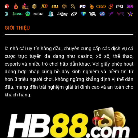
GIỚI THIỆU
là nhà cái uy tín hàng đầu, chuyên cung cấp các dịch vụ cá
cược trực tuyến đa dạng như casino, xổ số, thể thao,
esports và nhiều trò chơi hấp dẫn khác. Với giấy phép hoạt
động hợp pháp cùng bề dày kinh nghiệm và niềm tin từ
hơn 3 triệu người chơi, không ngừng khẳng định vị thế dẫn
đầu, mang đến trải nghiệm giải trí đỉnh cao và an toàn cho
khách hàng.