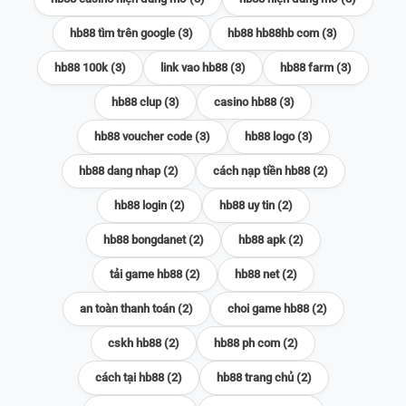
hb88 tìm trên google (3)
hb88 hb88hb com (3)
hb88 100k (3)
link vao hb88 (3)
hb88 farm (3)
hb88 clup (3)
casino hb88 (3)
hb88 voucher code (3)
hb88 logo (3)
hb88 dang nhap (2)
cách nạp tiền hb88 (2)
hb88 login (2)
hb88 uy tin (2)
hb88 bongdanet (2)
hb88 apk (2)
tải game hb88 (2)
hb88 net (2)
an toàn thanh toán (2)
choi game hb88 (2)
cskh hb88 (2)
hb88 ph com (2)
cách tại hb88 (2)
hb88 trang chủ (2)