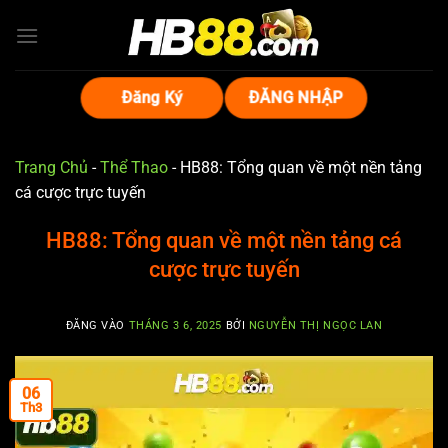
Bỏ
qua
nội
dung
Đăng Ký
ĐĂNG NHẬP
Trang Chủ
-
Thể Thao
-
HB88: Tổng quan về một nền tảng
cá cược trực tuyến
HB88: Tổng quan về một nền tảng cá
cược trực tuyến
ĐĂNG VÀO
THÁNG 3 6, 2025
BỞI
NGUYỄN THỊ NGỌC LAN
06
Th3