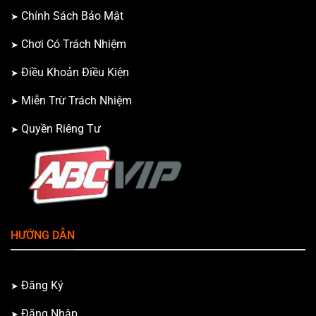
Chính Sách Bảo Mật
Chơi Có Trách Nhiệm
Điều Khoản Điều Kiện
Miễn Trừ Trách Nhiệm
Quyền Riêng Tư
HƯỚNG DẪN
Đăng Ký
Đăng Nhập