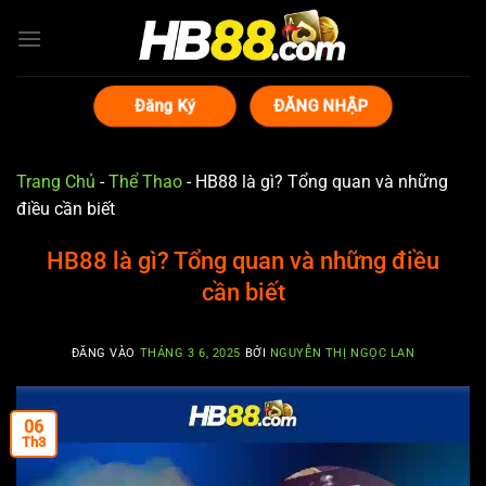
Bỏ
qua
nội
dung
Đăng Ký
ĐĂNG NHẬP
Trang Chủ
-
Thể Thao
-
HB88 là gì? Tổng quan và những
điều cần biết
HB88 là gì? Tổng quan và những điều
cần biết
ĐĂNG VÀO
THÁNG 3 6, 2025
BỞI
NGUYỄN THỊ NGỌC LAN
06
Th3