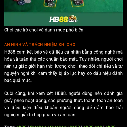
Chơi các trò chơi và danh mục phổ biến
AN NINH VÀ TRÁCH NHIỆM KHI CHƠI
HB88 cam kết bảo vệ dữ liệu cá nhân bằng công nghệ mã
hóa và tuân thủ các chuẩn bảo mật. Tuy nhiên, người chơi
nên tự giác giới hạn thời lượng chơi, theo dõi chi tiêu và tự
nguyện nghỉ khi cảm thấy bị áp lực hay có dấu hiệu đánh
bạc quá mức.
Cuối cùng, khi xem xét HB88, người dùng nên đánh giá
giấy phép hoạt động, các phương thức thanh toán an toàn
và điều kiện điều khoản người dùng để đảm bảo trải
nghiệm giải trí hợp pháp và an toàn.