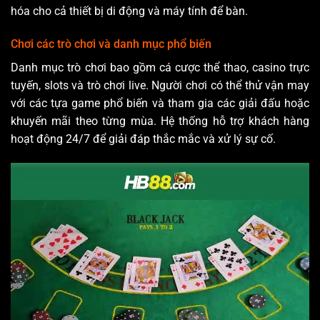
hóa cho cả thiết bị di động và máy tính để bàn.
Chơi các trò chơi và danh mục phổ biến
Danh mục trò chơi bao gồm cá cược thể thao, casino trực
tuyến, slots và trò chơi live. Người chơi có thể thử vận may
với các tựa game phổ biến và tham gia các giải đấu hoặc
khuyến mãi theo từng mùa. Hệ thống hỗ trợ khách hàng
hoạt động 24/7 để giải đáp thắc mắc và xử lý sự cố.