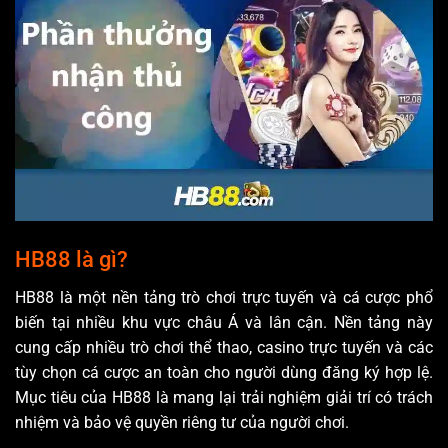
HB88 là gì?
HB88 là một nền tảng trò chơi trực tuyến và cá cược phổ
biến tại nhiều khu vực châu Á và lân cận. Nền tảng này
cung cấp nhiều trò chơi thể thao, casino trực tuyến và các
tùy chọn cá cược an toàn cho người dùng đăng ký hợp lệ.
Mục tiêu của HB88 là mang lại trải nghiệm giải trí có trách
nhiệm và bảo vệ quyền riêng tư của người chơi.