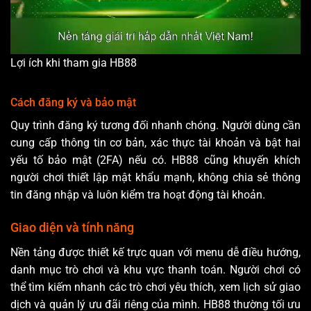
Lợi ích khi tham gia HB88
Cách đăng ký và bảo mật
Quy trình đăng ký tương đối nhanh chóng. Người dùng cần
cung cấp thông tin cơ bản, xác thực tài khoản và bật hai
yếu tố bảo mật (2FA) nếu có. HB88 cũng khuyến khích
người chơi thiết lập mật khẩu mạnh, không chia sẻ thông
tin đăng nhập và luôn kiểm tra hoạt động tài khoản.
Giao diện và tính năng
Nền tảng được thiết kế trực quan với menu dễ điều hướng,
danh mục trò chơi và khu vực thanh toán. Người chơi có
thể tìm kiếm nhanh các trò chơi yêu thích, xem lịch sử giao
dịch và quản lý ưu đãi riêng của mình. HB88 thường tối ưu