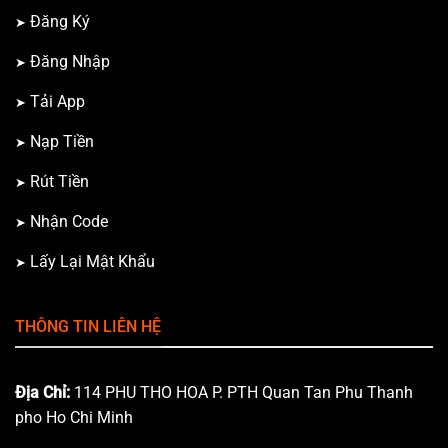
Đăng Ký
Đăng Nhập
Tải App
Nạp Tiền
Rút Tiền
Nhận Code
Lấy Lại Mật Khẩu
THÔNG TIN LIÊN HỆ
Địa Chỉ:
114 PHU THO HOA P. PTH Quan Tan Phu Thanh
pho Ho Chi Minh