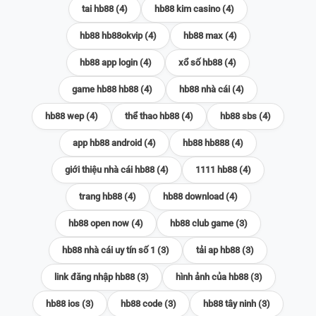
tai hb88 (4)
hb88 kim casino (4)
hb88 hb88okvip (4)
hb88 max (4)
hb88 app login (4)
xổ số hb88 (4)
game hb88 hb88 (4)
hb88 nhà cái (4)
hb88 wep (4)
thể thao hb88 (4)
hb88 sbs (4)
app hb88 android (4)
hb88 hb888 (4)
giới thiệu nhà cái hb88 (4)
1111 hb88 (4)
trang hb88 (4)
hb88 download (4)
hb88 open now (4)
hb88 club game (3)
hb88 nhà cái uy tín số 1 (3)
tải ap hb88 (3)
link đăng nhập hb88 (3)
hình ảnh của hb88 (3)
hb88 ios (3)
hb88 code (3)
hb88 tây ninh (3)