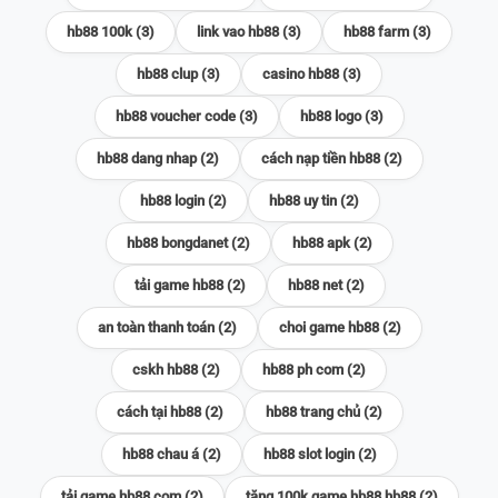
hb88 100k (3)
link vao hb88 (3)
hb88 farm (3)
hb88 clup (3)
casino hb88 (3)
hb88 voucher code (3)
hb88 logo (3)
hb88 dang nhap (2)
cách nạp tiền hb88 (2)
hb88 login (2)
hb88 uy tin (2)
hb88 bongdanet (2)
hb88 apk (2)
tải game hb88 (2)
hb88 net (2)
an toàn thanh toán (2)
choi game hb88 (2)
cskh hb88 (2)
hb88 ph com (2)
cách tại hb88 (2)
hb88 trang chủ (2)
hb88 chau á (2)
hb88 slot login (2)
tải game hb88 com (2)
tặng 100k game hb88 hb88 (2)