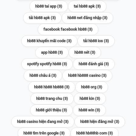
hb88 tai app (3)
tai hb88 apk (3)
tải hb88 apk (3)
hb88 net đăng nhập (3)
facebook facebook hb88 (3)
hb88 khuyến mãi code (3)
tải hb88 ios (3)
app hb88 (3)
hb88 nét (3)
spotify spotify hb88 (3)
hb88 đánh giá (3)
hb88 châu á (3)
hb88 hb888 casino (3)
hb88 hb88 hb888 (3)
hb88 org (3)
hb88 trang chu (3)
hb88 kin (3)
hb88 giới thiệu (3)
hb88 win (3)
hb88 casino hiện đang mở (3)
hb88 hiện đăng mở (3)
hb88 tìm trên google (3)
hb88 hb88hb com (3)