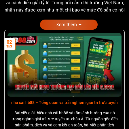
và cách diễn giải tỷ lệ. Trong bối cảnh thị trường Việt Nam,
nhãn này được xem như một chỉ báo về mức độ sẵn có nội
dung và sự thống nhất giữa các nguồn, đồng thời hỗ trợ
nhận thức về khía cạnh kỹ thuật và kinh nghiệm soi kèo ở
Xem thêm
mức khái niệm thay vì hướng dẫn chi tiết cách chơi.
02
Th3
nhà cái hb88 – Tổng quan và trải nghiệm giải trí trực tuyến
Bài viết giới thiệu nhà cái hb88 và tầm ảnh hưởng của nó
trong ngành giải trí trực tuyến tại châu Á. Từ nguồn gốc đến
sản phẩm, dịch vụ và cam kết an toàn, bài viết phân tích