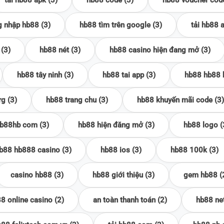
tai hb88 apk (3)
hb88 code (3)
hb88 voucher code
g nhập hb88 (3)
hb88 tìm trên google (3)
tải hb88 a
 (3)
hb88 nét (3)
hb88 casino hiện đang mở (3)
hb88 tây ninh (3)
hb88 tai app (3)
hb88 hb88 
g (3)
hb88 trang chu (3)
hb88 khuyến mãi code (3)
b88hb com (3)
hb88 hiện đăng mở (3)
hb88 logo (
b88 hb888 casino (3)
hb88 ios (3)
hb88 100k (3)
casino hb88 (3)
hb88 giới thiệu (3)
gem hb88 (
8 online casino (2)
an toàn thanh toán (2)
hb88 net