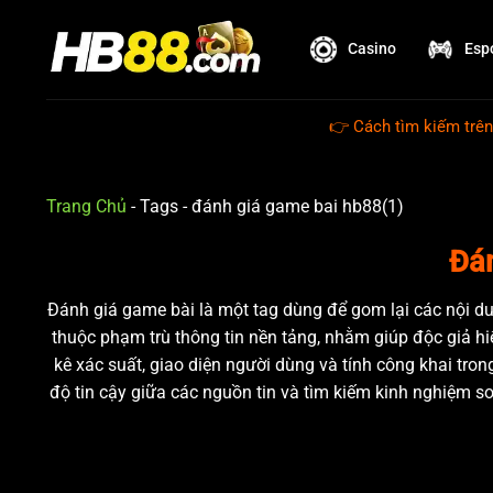
Bỏ
qua
Casino
Esp
nội
dung
👉 Cách tìm kiếm trên Google:
Trang Chủ
-
Tags
-
đánh giá game bai hb88(1)
Đán
Đánh giá game bài là một tag dùng để gom lại các nội dung
thuộc phạm trù thông tin nền tảng, nhằm giúp độc giả hi
kê xác suất, giao diện người dùng và tính công khai trong
độ tin cậy giữa các nguồn tin và tìm kiếm kinh nghiệm so