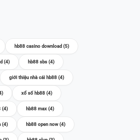
hb88 casino download (5)
d (4)
hb88 sbs (4)
giới thiệu nhà cái hb88 (4)
4)
xổ số hb88 (4)
 (4)
hb88 max (4)
 (4)
hb88 open now (4)