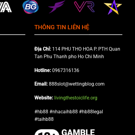
THÔNG TIN LIÊN HỆ
Địa Chỉ:
114 PHU THO HOA P. PTH Quan
Tan Phu Thanh pho Ho Chi Minh
Hotline:
0967316136
Email:
888slot@wettingblog.com
Website:
livingthestoiclife.org
#hb88 #nhacaihb88 #hb88legal
#taihb88