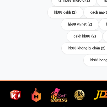
tại hb88 android (2)
hb
hb88 cskh (2)
cách nạp t
hb88 vn nét (2)
cskh hb88 (2)
hb88 không bị chặn (2)
hb88 bong