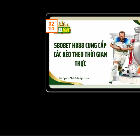
02
Th3