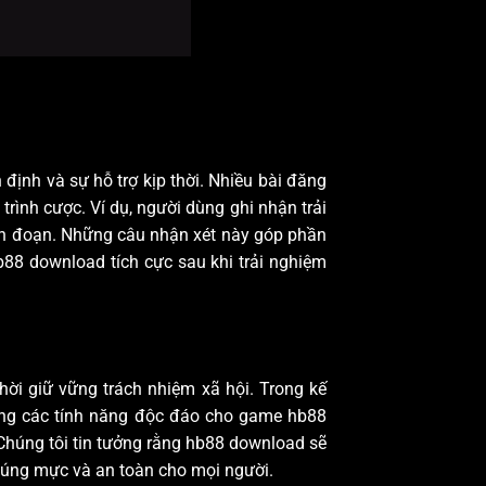
ịnh và sự hỗ trợ kịp thời. Nhiều bài đăng
trình cược. Ví dụ, người dùng ghi nhận trải
án đoạn. Những câu nhận xét này góp phần
b88 download tích cực sau khi trải nghiệm
ời giữ vững trách nhiệm xã hội. Trong kế
 sung các tính năng độc đáo cho game hb88
 Chúng tôi tin tưởng rằng hb88 download sẽ
đúng mực và an toàn cho mọi người.