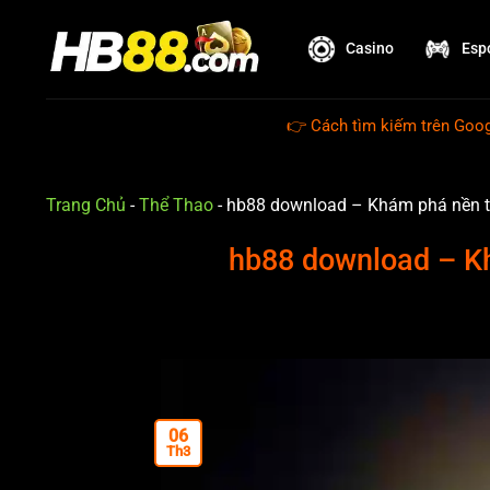
Bỏ
qua
Casino
Esp
nội
dung
👉 Cách tìm kiếm trên Google: hb88 legal 💥 Lì
Trang Chủ
-
Thể Thao
-
hb88 download – Khám phá nền tả
hb88 download – Kh
06
Th3