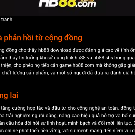
 tranh
à phản hồi từ cộng đồng
ng đồng cho thấy hb88 download được đánh giá cao về tính ổn đ
ảm thấy tin tưởng khi sử dụng link hb88 và hb88 sbs trong quá 
n thiện, cho phép họ tiếp cận game hb88 com mà không gặp gi
 và chất lượng sản phẩm, và một số người đã đưa ra đánh giá h
ng lai
tăng cường hợp tác và đầu tư cho công nghệ an toàn, đồng th
 hóa trải nghiệm người dùng, nâng cao hiệu quả hỗ trợ và bổ
 cầu hóa đòi hỏi sự linh hoạt, minh bạch và đổi mới liên tục.
c online phát triển bền vững, với sứ mệnh mang đến niềm vui 