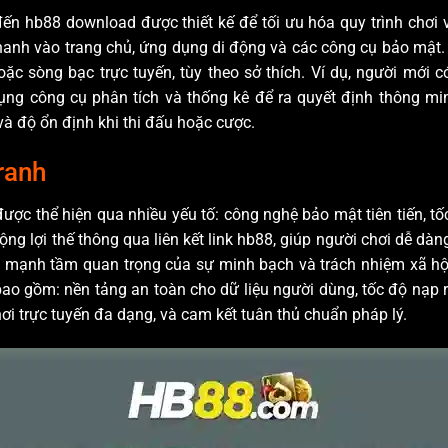
ến hb88 download được thiết kế để tối ưu hóa quy trình chơi 
hanh vào trang chủ, ứng dụng di động và các công cụ bảo mật
oặc sòng bạc trực tuyến, tùy theo sở thích. Ví dụ, người mới c
ụng công cụ phân tích và thống kê để ra quyết định thông mi
và độ ổn định khi thi đấu hoặc cược.
ranh
ợc thể hiện qua nhiều yếu tố: công nghệ bảo mật tiên tiến, tốc
ộng lợi thế thông qua liên kết link hb88, giúp người chơi dễ d
ấn mạnh tầm quan trọng của sự minh bạch và trách nhiệm xã hội 
ao gồm: nền tảng an toàn cho dữ liệu người dùng, tốc độ nạp r
hơi trực tuyến đa dạng, và cam kết tuân thủ chuẩn pháp lý.