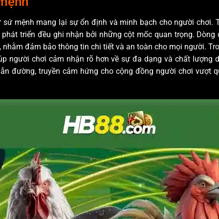
 mệnh
 sứ mệnh mang lại sự ổn định và minh bạch cho người chơi. 
ạn phát triển đều ghi nhận bởi những cột mốc quan trọng. Dòng
c, nhằm đảm bảo thông tin chi tiết và an toàn cho mọi người. T
úp người chơi cảm nhận rõ hơn về sự đa dạng và chất lượng d
 dẫn đường, truyền cảm hứng cho cộng đồng người chơi vượt 