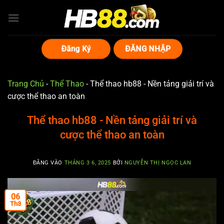
Bỏ
qua
nội
dung
Đăng Ký
ĐĂNG NHẬP
Trang Chủ
-
Thể Thao
-
Thể thao hb88 - Nền tảng giải trí và
cược thể thao an toàn
Thể thao hb88 - Nền tảng giải trí và
cược thể thao an toàn
ĐĂNG VÀO
THÁNG 3 6, 2025
BỞI
NGUYỄN THỊ NGỌC LAN
06
Th3