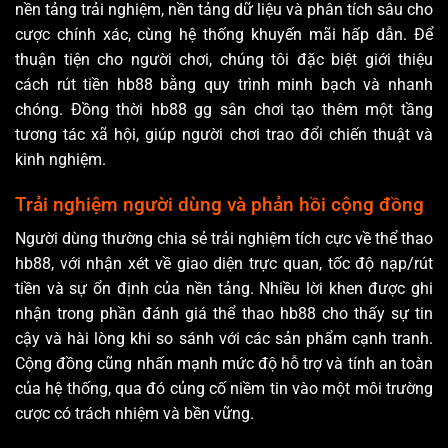
nền tảng trải nghiệm, nền tảng dữ liệu và phân tích sâu cho
cược chính xác, cùng hệ thống khuyến mãi hấp dẫn. Để
thuận tiện cho người chơi, chúng tôi đặc biệt giới thiệu
cách rút tiền hb88 bằng quy trình minh bạch và nhanh
chóng. Đồng thời hb88 gg sân chơi tạo thêm một tầng
tương tác xã hội, giúp người chơi trao đổi chiến thuật và
kinh nghiệm.
Trải nghiệm người dùng và phản hồi cộng đồng
Người dùng thường chia sẻ trải nghiệm tích cực về thể thao
hb88, với nhận xét về giao diện trực quan, tốc độ nạp/rút
tiền và sự ổn định của nền tảng. Nhiều lời khen được ghi
nhận trong phần đánh giá thể thao hb88 cho thấy sự tin
cậy và hài lòng khi so sánh với các sản phẩm cạnh tranh.
Cộng đồng cũng nhấn mạnh mức độ hỗ trợ và tính an toàn
của hệ thống, qua đó củng cố niềm tin vào một môi trường
cược có trách nhiệm và bền vững.