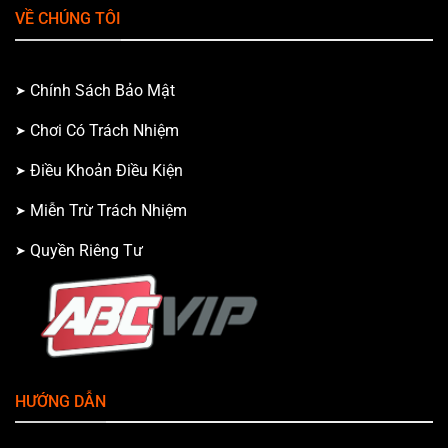
VỀ CHÚNG TÔI
Chính Sách Bảo Mật
Chơi Có Trách Nhiệm
Điều Khoản Điều Kiện
Miễn Trừ Trách Nhiệm
Quyền Riêng Tư
HƯỚNG DẪN