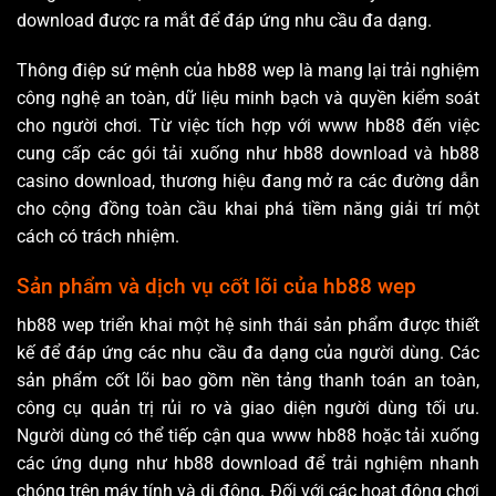
download được ra mắt để đáp ứng nhu cầu đa dạng.
Thông điệp sứ mệnh của hb88 wep là mang lại trải nghiệm
công nghệ an toàn, dữ liệu minh bạch và quyền kiểm soát
cho người chơi. Từ việc tích hợp với www hb88 đến việc
cung cấp các gói tải xuống như hb88 download và hb88
casino download, thương hiệu đang mở ra các đường dẫn
cho cộng đồng toàn cầu khai phá tiềm năng giải trí một
cách có trách nhiệm.
Sản phẩm và dịch vụ cốt lõi của hb88 wep
hb88 wep triển khai một hệ sinh thái sản phẩm được thiết
kế để đáp ứng các nhu cầu đa dạng của người dùng. Các
sản phẩm cốt lõi bao gồm nền tảng thanh toán an toàn,
công cụ quản trị rủi ro và giao diện người dùng tối ưu.
Người dùng có thể tiếp cận qua www hb88 hoặc tải xuống
các ứng dụng như hb88 download để trải nghiệm nhanh
chóng trên máy tính và di động. Đối với các hoạt động chơi