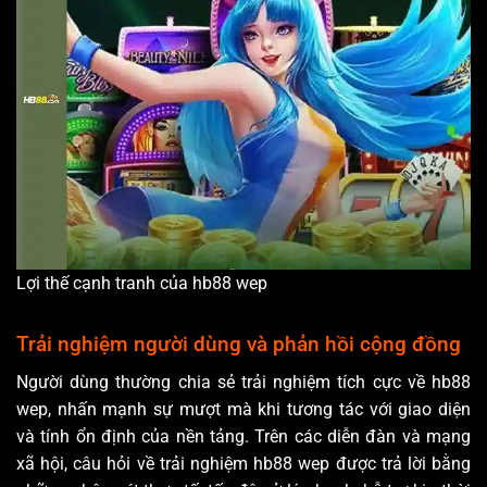
Lợi thế cạnh tranh của hb88 wep
Trải nghiệm người dùng và phản hồi cộng đồng
Người dùng thường chia sẻ trải nghiệm tích cực về hb88
wep, nhấn mạnh sự mượt mà khi tương tác với giao diện
và tính ổn định của nền tảng. Trên các diễn đàn và mạng
xã hội, câu hỏi về trải nghiệm hb88 wep được trả lời bằng