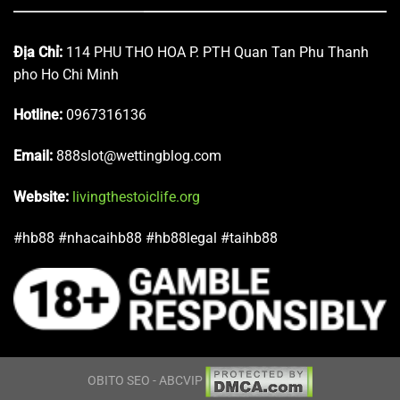
Địa Chỉ:
114 PHU THO HOA P. PTH Quan Tan Phu Thanh
pho Ho Chi Minh
Hotline:
0967316136
Email:
888slot@wettingblog.com
Website:
livingthestoiclife.org
#hb88 #nhacaihb88 #hb88legal #taihb88
OBITO SEO - ABCVIP