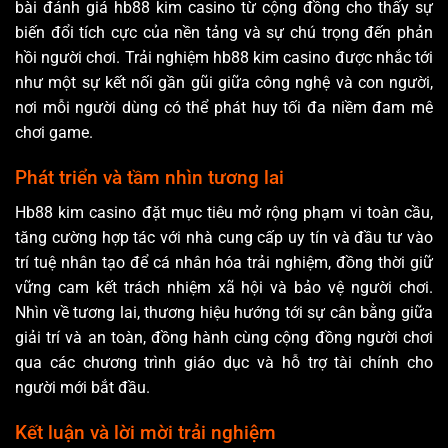
bài đánh giá hb88 kim casino từ cộng đồng cho thấy sự
biến đổi tích cực của nền tảng và sự chú trọng đến phản
hồi người chơi. Trải nghiệm hb88 kim casino được nhắc tới
như một sự kết nối gần gũi giữa công nghệ và con người,
nơi mỗi người dùng có thể phát huy tối đa niềm đam mê
chơi game.
Phát triển và tầm nhìn tương lai
Hb88 kim casino đặt mục tiêu mở rộng phạm vi toàn cầu,
tăng cường hợp tác với nhà cung cấp uy tín và đầu tư vào
trí tuệ nhân tạo để cá nhân hóa trải nghiệm, đồng thời giữ
vững cam kết trách nhiệm xã hội và bảo vệ người chơi.
Nhìn về tương lai, thương hiệu hướng tới sự cân bằng giữa
giải trí và an toàn, đồng hành cùng cộng đồng người chơi
qua các chương trình giáo dục và hỗ trợ tài chính cho
người mới bắt đầu.
Kết luận và lời mời trải nghiệm