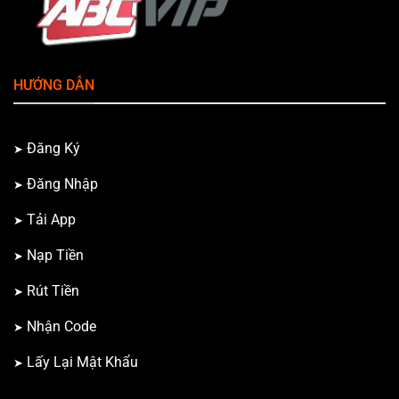
HƯỚNG DẪN
Đăng Ký
Đăng Nhập
Tải App
Nạp Tiền
Rút Tiền
Nhận Code
Lấy Lại Mật Khẩu