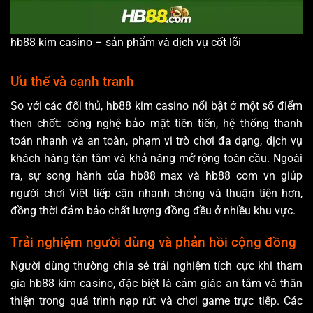
hb88 kim casino – sản phẩm và dịch vụ cốt lõi
Ưu thế và cạnh tranh
So với các đối thủ, hb88 kim casino nổi bật ở một số điểm
then chốt: công nghệ bảo mật tiên tiến, hệ thống thanh
toán nhanh và an toàn, phạm vi trò chơi đa dạng, dịch vụ
khách hàng tận tâm và khả năng mở rộng toàn cầu. Ngoài
ra, sự song hành của hb88 max và hb88 com vn giúp
người chơi Việt tiếp cận nhanh chóng và thuận tiện hơn,
đồng thời đảm bảo chất lượng đồng đều ở nhiều khu vực.
Trải nghiệm người dùng và phản hồi cộng đồng
Người dùng thường chia sẻ trải nghiệm tích cực khi tham
gia hb88 kim casino, đặc biệt là cảm giác an tâm và thân
thiện trong quá trình nạp rút và chơi game trực tiếp. Các