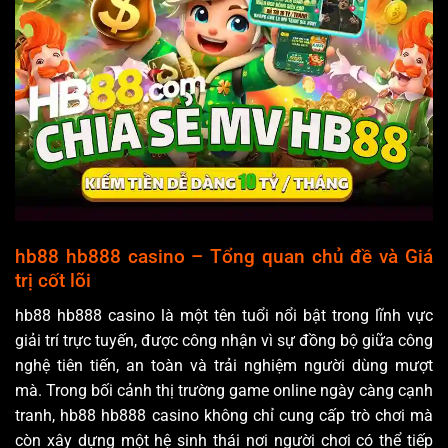
hb88 hb888 casino – Tổng quan chủ đề và Giá
trị cốt lõi
hb88 hb888 casino là một tên tuổi nổi bật trong lĩnh vực
giải trí trực tuyến, được công nhận vì sự đồng bộ giữa công
nghệ tiên tiến, an toàn và trải nghiệm người dùng mượt
mà. Trong bối cảnh thị trường game online ngày càng cạnh
tranh, hb88 hb888 casino không chỉ cung cấp trò chơi mà
còn xây dựng một hệ sinh thái nơi người chơi có thể tiếp