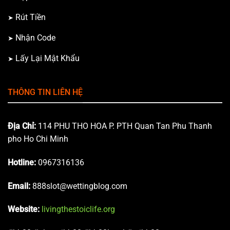
Rút Tiền
Nhận Code
Lấy Lại Mật Khẩu
THÔNG TIN LIÊN HỆ
Địa Chỉ:
114 PHU THO HOA P. PTH Quan Tan Phu Thanh
pho Ho Chi Minh
Hotline:
0967316136
Email:
888slot@wettingblog.com
Website:
livingthestoiclife.org