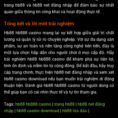
trang hb88 và hb88 net đăng nhập để đảm bảo sự nhất
quán giữa thông tin công khai và hoạt động thực tế.
Tổng kết và lời mời trải nghiệm
Hb88 hb888 casino mang lại sự kết hợp giữa giải trí chất
lượng và quản lý rủi ro chuyên nghiệp. Với sự đa dạng sản
phẩm, sự an toàn và nền tảng công nghệ tiên tiến, đây là
một lựa chọn hấp dẫn cho người chơi ở mọi cấp độ. Hãy
trải nghiệm hb88 hb888 casino để khám phá sự tiện lợi,
tính ổn định và niềm tin từ cộng đồng. Để bắt đầu, hãy truy
cập trang chính, thực hiện hb88 net đăng nhập và xem xét
hb88 casino download nếu bạn muốn trải nghiệm di động
thuận tiện. Đánh giá hb88 hb888 casino từ người dùng có
thể giúp bạn có cái nhìn thực tế và tự tin tham gia.
Tags:
hb88 hb888 casino
|
trang hb88
|
hb88 net đăng
nhập
|
hb88 casino download
|
hb88 lừa đảo
|