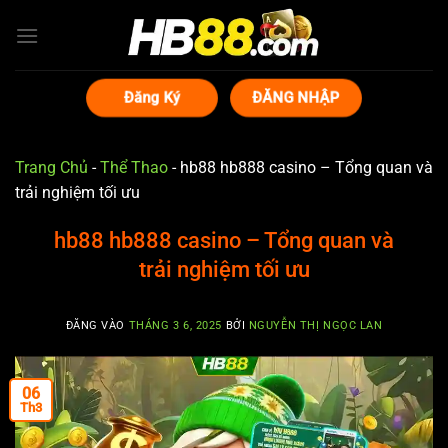
Bỏ
qua
nội
dung
Đăng Ký
ĐĂNG NHẬP
Trang Chủ
-
Thể Thao
-
hb88 hb888 casino – Tổng quan và
trải nghiệm tối ưu
hb88 hb888 casino – Tổng quan và
trải nghiệm tối ưu
ĐĂNG VÀO
THÁNG 3 6, 2025
BỞI
NGUYỄN THỊ NGỌC LAN
06
Th3